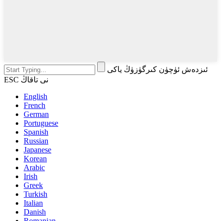
ئىزدەش ئۈچۈن كىرگۈزۈڭ ياكى
ESC نى تاقاڭ
English
French
German
Portuguese
Spanish
Russian
Japanese
Korean
Arabic
Irish
Greek
Turkish
Italian
Danish
Romanian