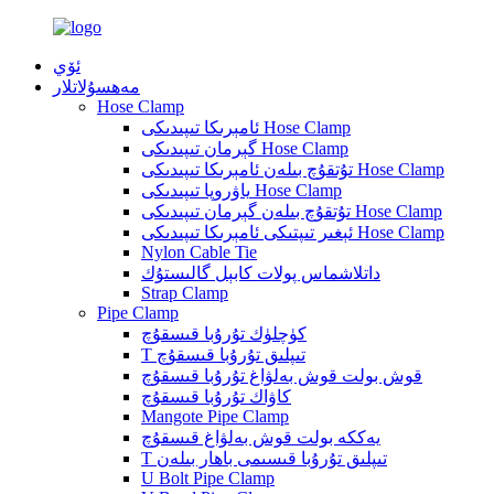
ئۆي
مەھسۇلاتلار
Hose Clamp
ئامېرىكا تىپىدىكى Hose Clamp
گېرمان تىپىدىكى Hose Clamp
تۇتقۇچ بىلەن ئامېرىكا تىپىدىكى Hose Clamp
ياۋروپا تىپىدىكى Hose Clamp
تۇتقۇچ بىلەن گېرمان تىپىدىكى Hose Clamp
ئېغىر تىپتىكى ئامېرىكا تىپىدىكى Hose Clamp
Nylon Cable Tie
داتلاشماس پولات كابېل گالىستۇك
Strap Clamp
Pipe Clamp
كۈچلۈك تۇرۇبا قىسقۇچ
T تىپلىق تۇرۇبا قىسقۇچ
قوش بولت قوش بەلۋاغ تۇرۇبا قىسقۇچ
كاۋاك تۇرۇبا قىسقۇچ
Mangote Pipe Clamp
يەككە بولت قوش بەلۋاغ قىسقۇچ
T تىپلىق تۇرۇبا قىسىمى باھار بىلەن
U Bolt Pipe Clamp