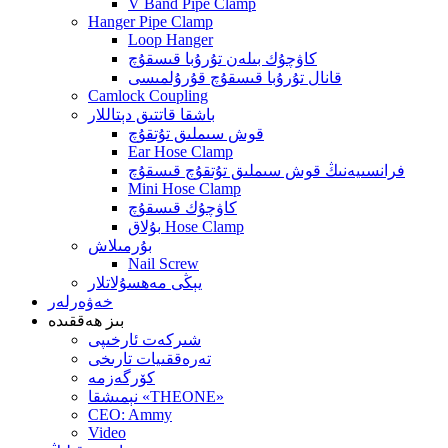
V Band Pipe Clamp
Hanger Pipe Clamp
Loop Hanger
كاۋچۇك بىلەن تۇرۇبا قىسقۇچ
قانال تۇرۇبا قىسقۇچ قۇرۇلمىسى
Camlock Coupling
باشقا قاتتىق دېتاللار
قوش سىملىق تۇتقۇچ
Ear Hose Clamp
فرانسىيەنىڭ قوش سىملىق تۇتقۇچ قىسقۇچ
Mini Hose Clamp
كاۋچۇك قىسقۇچ
بۇلاق Hose Clamp
بۇرمىلاش
Nail Screw
يېڭى مەھسۇلاتلار
خەۋەرلەر
بىز ھەققىدە
شىركەت ئارخىپى
تەرەققىيات تارىخى
كۆرگەزمە
نېمىشقا «THEONE»
CEO: Ammy
Video