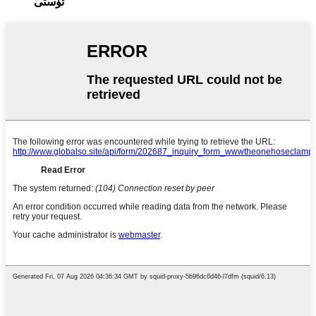
ئۈستى