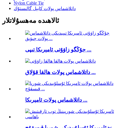
Nylon Cable Tie
داتلاشماس پولات كابېل گالىستۇك
ئالاھىدە مەھسۇلاتلار
جۇڭگو زاۋۇتى ئامېرىكا تىپى ...
داتلاشماس پولات ھالقا قۇلاق ...
داتلاشماس پولات ئامېرىكا ...
ئامېرىكا ئۇسلۇبىدىكى شورپا قىسقۇچ w