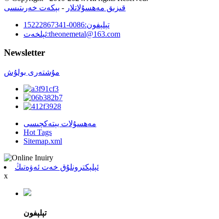
قىزىق مەھسۇلاتلار
-
بېكەت خەرىتىسى
تېلېفون:
0086-15222867341
theonemetal@163.com
ئېلخەت:
Newsletter
مۇشتەرى بولۇش
مەھسۇلات يېتەكچىسى
Hot Tags
Sitemap.xml
ئېلېكترونلۇق خەت ئەۋەتىڭ
x
تېلېفون