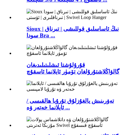
Sioux نىڭ ئاساسلىق قوللىشى | تىرناق |
سودا Bra ...
قۇرۇلۇشتا ئىشلىتىلىدىغان
گالۋاڭلاشتۇرۇلغان تۆمۈر ئايلانما ئاسقۇچ
تەۋرىنىش يالغۇزلۇق تۇرۇبا ھالقىسى /
ئايلانما خەتەر ۋە ...