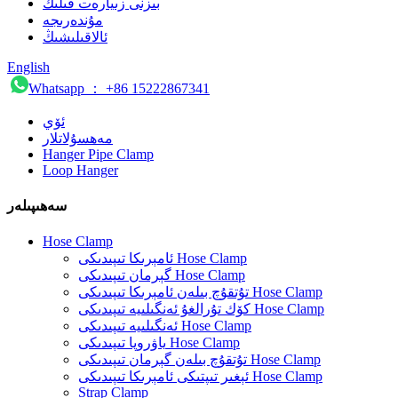
بىزنى زىيارەت قىلىڭ
مۇندەرىجە
ئالاقىلىشىڭ
English
Whatsapp ： +86 15222867341
ئۆي
مەھسۇلاتلار
Hanger Pipe Clamp
Loop Hanger
سەھىپىلەر
Hose Clamp
ئامېرىكا تىپىدىكى Hose Clamp
گېرمان تىپىدىكى Hose Clamp
تۇتقۇچ بىلەن ئامېرىكا تىپىدىكى Hose Clamp
كۆك تۇرالغۇ ئەنگىلىيە تىپىدىكى Hose Clamp
ئەنگىلىيە تىپىدىكى Hose Clamp
ياۋروپا تىپىدىكى Hose Clamp
تۇتقۇچ بىلەن گېرمان تىپىدىكى Hose Clamp
ئېغىر تىپتىكى ئامېرىكا تىپىدىكى Hose Clamp
Strap Clamp