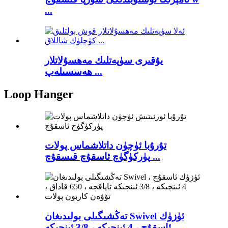
...
يۇقىرى سۈپەتلىك مەھسۇلاتلار
ھەسسىلەپ ...
Loop Hanger
تۇرۇبا ئۈچۈن داتلاشماس پولات
پۈركۈگۈچ ئاسقۇچ قىسقۇچ ...
تەڭشىگىلى بولىدىغان Swivel ئۈزۈك
ئاسقۇچ ، 4 ئىنچىكە ، 3/8 ئىنچىكە ...