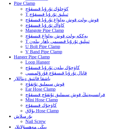
Pipe Clamp
كۈچلۈك تۇرۇبا قىسقۇچ
T تىپلىق تۇرۇبا قىسقۇچ
قوش بولت قوش بەلۋاغ تۇرۇبا قىسقۇچ
كاۋاك تۇرۇبا قىسقۇچ
Mangote Pipe Clamp
يەككە بولت قوش بەلۋاغ قىسقۇچ
T تىپلىق تۇرۇبا قىسىمى باھار بىلەن
U Bolt Pipe Clamp
V Band Pipe Clamp
Hanger Pipe Clamp
Loop Hanger
كاۋچۇك بىلەن تۇرۇبا قىسقۇچ
قانال تۇرۇبا قىسقۇچ قۇرۇلمىسى
باشقا قاتتىق دېتاللار
قوش سىملىق تۇتقۇچ
Ear Hose Clamp
فرانسىيەنىڭ قوش سىملىق تۇتقۇچ قىسقۇچ
Mini Hose Clamp
كاۋچۇك قىسقۇچ
بۇلاق Hose Clamp
بۇرمىلاش
Nail Screw
يېڭى مەھسۇلاتلار