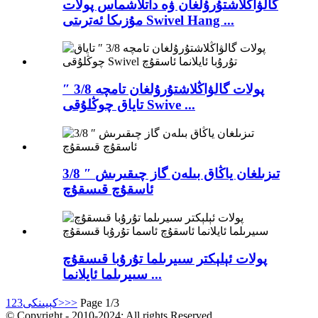
گالۋاڭلاشتۇرۇلغان ۋە داتلاشماس پولات
مۇزىكا ئەترىتى Swivel Hang ...
پولات گالۋاڭلاشتۇرۇلغان تامچە 3/8 ″
تاياق چوڭلۇقى Swive ...
3/8 ″ تىزىلغان ياڭاق بىلەن گاز چىقىرىش
ئاسقۇچ قىسقۇچ
پولات ئېلېكتر سىيرىلما تۇرۇبا قىسقۇچ
سىيرىلما ئايلانما ...
Page 1/3
>>
كېيىنكى>
3
2
1
© Copyright - 2010-2024: All rights Reserved.