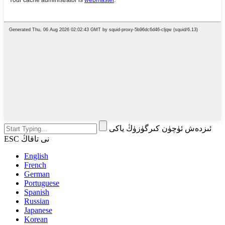
ئىزدەش ئۈچۈن كىرگۈزۈڭ ياكى
ESC نى تاقاڭ
English
French
German
Portuguese
Spanish
Russian
Japanese
Korean