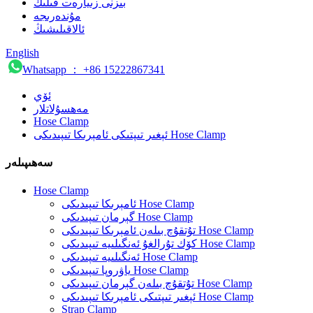
بىزنى زىيارەت قىلىڭ
مۇندەرىجە
ئالاقىلىشىڭ
English
Whatsapp ： +86 15222867341
ئۆي
مەھسۇلاتلار
Hose Clamp
ئېغىر تىپتىكى ئامېرىكا تىپىدىكى Hose Clamp
سەھىپىلەر
Hose Clamp
ئامېرىكا تىپىدىكى Hose Clamp
گېرمان تىپىدىكى Hose Clamp
تۇتقۇچ بىلەن ئامېرىكا تىپىدىكى Hose Clamp
كۆك تۇرالغۇ ئەنگىلىيە تىپىدىكى Hose Clamp
ئەنگىلىيە تىپىدىكى Hose Clamp
ياۋروپا تىپىدىكى Hose Clamp
تۇتقۇچ بىلەن گېرمان تىپىدىكى Hose Clamp
ئېغىر تىپتىكى ئامېرىكا تىپىدىكى Hose Clamp
Strap Clamp