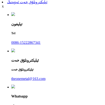
ئېلېكترونلۇق خەت ئەۋەتىڭ
x
تېلېفون
Tel
0086-15222867341
ئېلېكترونلۇق خەت
ئېلېكترونلۇق خەت
theonemetal@163.com
Whatsapp