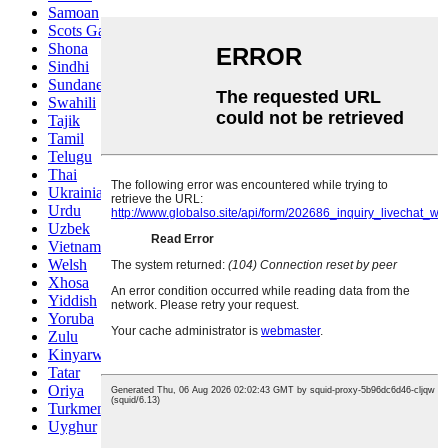
Samoan
Scots Gaelic
Shona
Sindhi
Sundanese
Swahili
Tajik
Tamil
Telugu
Thai
Ukrainian
Urdu
Uzbek
Vietnamese
Welsh
Xhosa
Yiddish
Yoruba
Zulu
Kinyarwanda
Tatar
Oriya
Turkmen
Uyghur