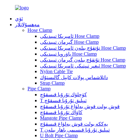
ئۆي
مەھسۇلاتلار
Hose Clamp
ئامېرىكا تىپىدىكى Hose Clamp
گېرمان تىپىدىكى Hose Clamp
تۇتقۇچ بىلەن ئامېرىكا تىپىدىكى Hose Clamp
ياۋروپا تىپىدىكى Hose Clamp
تۇتقۇچ بىلەن گېرمان تىپىدىكى Hose Clamp
ئېغىر تىپتىكى ئامېرىكا تىپىدىكى Hose Clamp
Nylon Cable Tie
داتلاشماس پولات كابېل گالىستۇك
Strap Clamp
Pipe Clamp
كۈچلۈك تۇرۇبا قىسقۇچ
T تىپلىق تۇرۇبا قىسقۇچ
قوش بولت قوش بەلۋاغ تۇرۇبا قىسقۇچ
كاۋاك تۇرۇبا قىسقۇچ
Mangote Pipe Clamp
يەككە بولت قوش بەلۋاغ قىسقۇچ
T تىپلىق تۇرۇبا قىسىمى باھار بىلەن
U Bolt Pipe Clamp