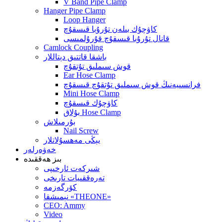
V Band Pipe Clamp
Hanger Pipe Clamp
Loop Hanger
كاۋچۇك بىلەن تۇرۇبا قىسقۇچ
قانال تۇرۇبا قىسقۇچ قۇرۇلمىسى
Camlock Coupling
باشقا قاتتىق دېتاللار
قوش سىملىق تۇتقۇچ
Ear Hose Clamp
فرانسىيەنىڭ قوش سىملىق تۇتقۇچ قىسقۇچ
Mini Hose Clamp
كاۋچۇك قىسقۇچ
بۇلاق Hose Clamp
بۇرمىلاش
Nail Screw
يېڭى مەھسۇلاتلار
خەۋەرلەر
بىز ھەققىدە
شىركەت ئارخىپى
تەرەققىيات تارىخى
كۆرگەزمە
نېمىشقا «THEONE»
CEO: Ammy
Video