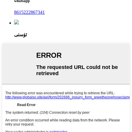
whatsapp
8615222867341
ئۈستى