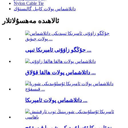
Nylon Cable Tie
داتلاشماس پولات كابېل گالىستۇك
ئالاھىدە مەھسۇلاتلار
جۇڭگو زاۋۇتى ئامېرىكا تىپى ...
داتلاشماس پولات ھالقا قۇلاق ...
داتلاشماس پولات ئامېرىكا ...
ئامېرىكا ئۇسلۇبىدىكى شورپا قىسقۇچ w