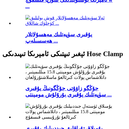
...
يۇقىرى سۈپەتلىك مەھسۇلاتلار
ھەسسىلەپ ...
ئېغىر تىپتىكى ئامېرىكا تىپىدىكى Hose Clamp
جۇڭگو زاۋۇتى جۇڭگونىڭ يۇقىرى
سۈپەتلىك يۇقىرى بۇرۇلۇش مومېنتى ...
يۇمىلاق تۇراقلىق جىددىيلىك يۇقىرى