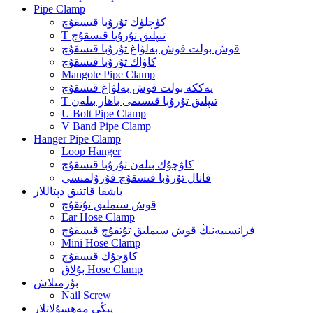
Pipe Clamp
كۈچلۈك تۇرۇبا قىسقۇچ
T تىپلىق تۇرۇبا قىسقۇچ
قوش بولت قوش بەلۋاغ تۇرۇبا قىسقۇچ
كاۋاك تۇرۇبا قىسقۇچ
Mangote Pipe Clamp
يەككە بولت قوش بەلۋاغ قىسقۇچ
T تىپلىق تۇرۇبا قىسىمى باھار بىلەن
U Bolt Pipe Clamp
V Band Pipe Clamp
Hanger Pipe Clamp
Loop Hanger
كاۋچۇك بىلەن تۇرۇبا قىسقۇچ
قانال تۇرۇبا قىسقۇچ قۇرۇلمىسى
باشقا قاتتىق دېتاللار
قوش سىملىق تۇتقۇچ
Ear Hose Clamp
فرانسىيەنىڭ قوش سىملىق تۇتقۇچ قىسقۇچ
Mini Hose Clamp
كاۋچۇك قىسقۇچ
بۇلاق Hose Clamp
بۇرمىلاش
Nail Screw
يېڭى مەھسۇلاتلار