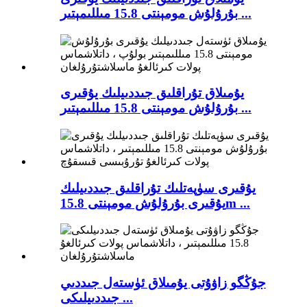
بۇرۇلۇش مومېنتى 15.8 مىللىمېتىر ...
يۇمىلاق تۇراقلىق جىددىيلىك يۇقىرى
بۇرۇلۇش مومېنتى 15.8 مىللىمېتىر ...
يۇقىرى سۈپەتلىك تۇراقلىق جىددىيلىك
يۇقىرى بۇرۇلۇش مومېنتى 15.8m ...
جۇڭگو زاۋۇتى يۇمىلاق ئۈستەل جىددىي
جىددىيلىكى ...