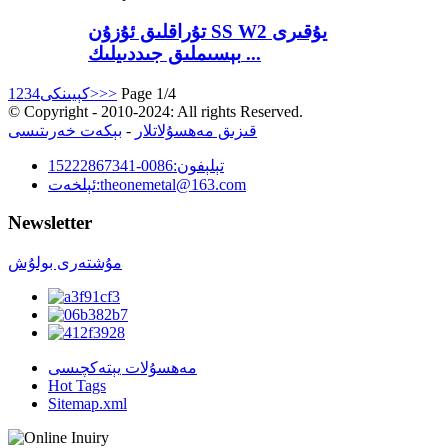
تۇراقلىق ئۇزۇن SS W2 يۇقىرى
بېسىملىق جىددىيلىك ...
Page 1/4
>>
كېيىنكى>
4
3
2
1
© Copyright - 2010-2024: All rights Reserved.
قىزىق مەھسۇلاتلار
-
بېكەت خەرىتىسى
تېلېفون:
0086-15222867341
theonemetal@163.com
ئېلخەت:
Newsletter
مۇشتەرى بولۇش
مەھسۇلات يېتەكچىسى
Hot Tags
Sitemap.xml