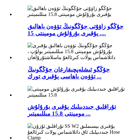
جۇڭگو زاۋۇتى جۇڭگونىڭ تۆۋەن باھالىق
يۇقىرى بۇرۇلۇش مومېنتى 15 ....
جۇڭگو ئىشلەپچىقارغان جۇڭگونىڭ
تۆۋەن باھاسى يۇقىرى تورك ...
تۇراقلىق جىددىيلىك يۇقىرى بۇرۇلۇش
مومېنتى 15.8 مىللىمېتىر ...